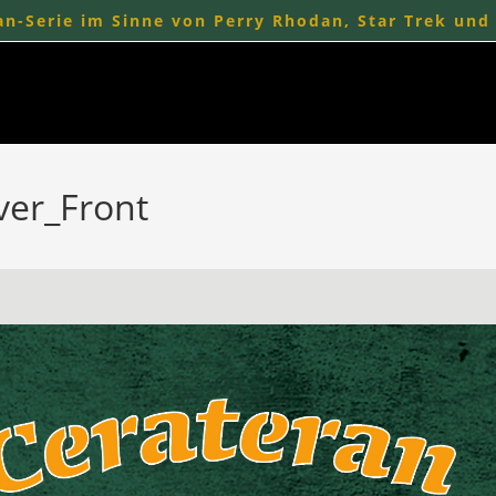
n-Serie im Sinne von Perry Rhodan, Star Trek und
ver_Front