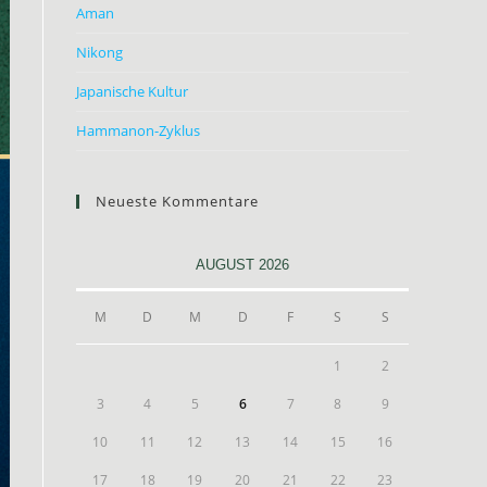
Aman
Nikong
Japanische Kultur
Hammanon-Zyklus
Neueste Kommentare
AUGUST 2026
M
D
M
D
F
S
S
1
2
3
4
5
6
7
8
9
10
11
12
13
14
15
16
17
18
19
20
21
22
23