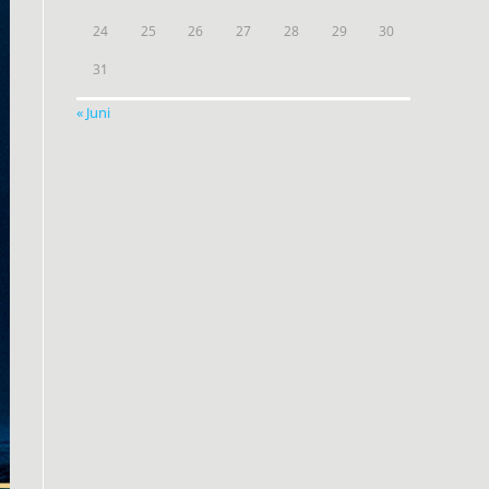
24
25
26
27
28
29
30
31
« Juni