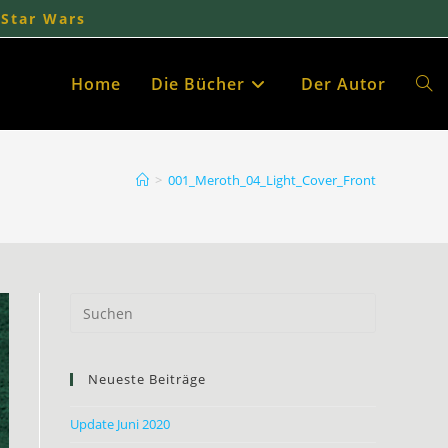
 Star Wars
Home
Die Bücher
Der Autor
Webs
Such
>
001_Meroth_04_Light_Cover_Front
umsc
Neueste Beiträge
Update Juni 2020