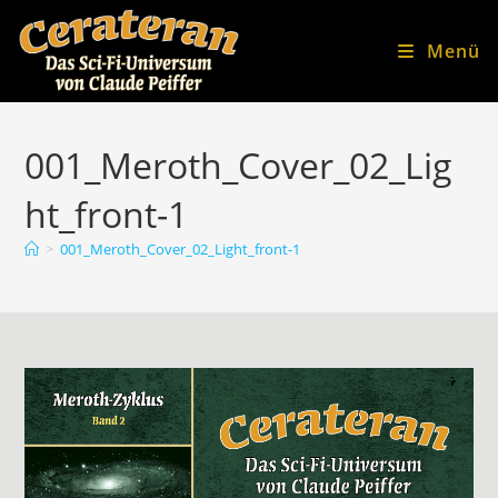
Zum
Inhalt
Menü
springen
001_Meroth_Cover_02_Lig
ht_front-1
>
001_Meroth_Cover_02_Light_front-1