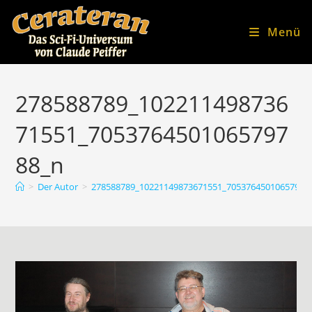
Zum
Inhalt
Menü
springen
278588789_102211498736
71551_7053764501065797
88_n
>
Der Autor
>
278588789_10221149873671551_70537645010657978