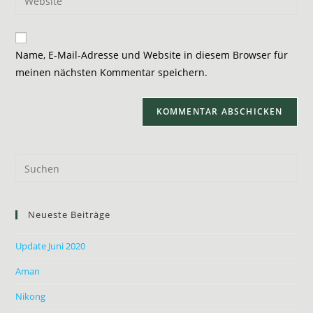
Mail-
deine
Kommentieren
Adresse
Website-
ein
zum
URL
Name, E-Mail-Adresse und Website in diesem Browser für
Kommentieren
ein
meinen nächsten Kommentar speichern.
ein
(optional)
Neueste Beiträge
Update Juni 2020
Aman
Nikong