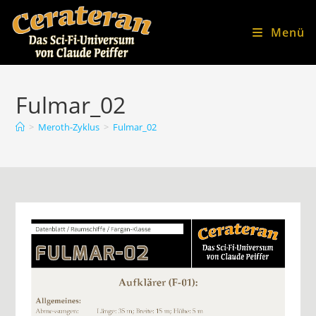
Zum
Inhalt
Menü
springen
Fulmar_02
>
Meroth-Zyklus
>
Fulmar_02