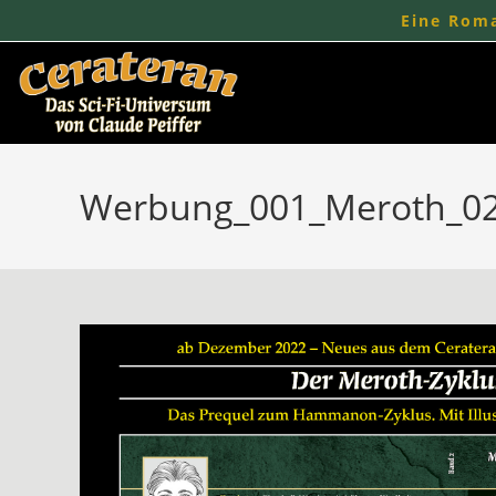
Zum
Eine Roma
Inhalt
springen
Werbung_001_Meroth_0