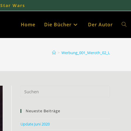
 Star Wars
Home
Die Bücher
Der Autor
Webs
Such
>
Werbung_001_Meroth_02_L
umsc
Neueste Beiträge
Update Juni 2020