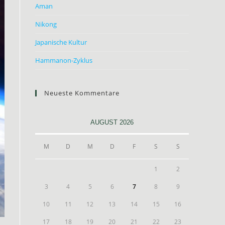
Aman
Nikong
Japanische Kultur
Hammanon-Zyklus
Neueste Kommentare
AUGUST 2026
M
D
M
D
F
S
S
1
2
3
4
5
6
7
8
9
10
11
12
13
14
15
16
17
18
19
20
21
22
23