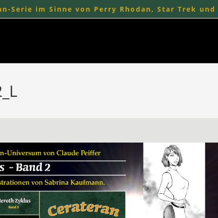
n-Serie im Sinne von Perry Rhodan, Star Trek und
2_L